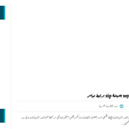
منذ 10 سنه تقريبا
دورة لغة برمجة قواعد البيانات sql هي من افضل اللغات واكثرهم استخداما في برمجة قواعد البيانات ولا بد