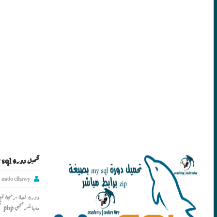
تحميل دورة my sql بصيغة zip برابط مباشر
mido elhawy
منها لمبرمجي php تحمي...