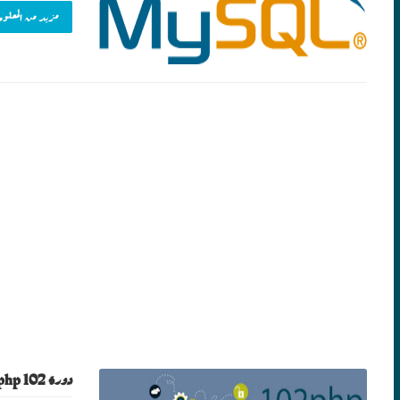
مزيد من المعلوم
دورة php 102 للمحاضر عبدالله عيد بصيغة zip