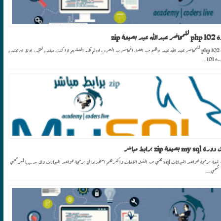
لله عيد بصيغة zip
دورة php 102 للمحاضر عبد الله عيد وهو من افضل المحاضرين العرب ان لم يكن افضلهم اذا كنت مبتدء فيجب اولا ان تبتدء
10...
my sq بصيغة zip برابط مباشر
دورة لغة برمجة قواعد البيانات sql هي من افضل اللغات واكثرهم استخداما في برمجة قواعد البيانات ولا بد منها لمبرمجي