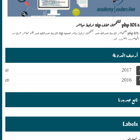
 zip برابط مباشر
دورة php 101 للمحاضر الاستاذ عبدالله عيد للتحميل برابط مباشر بصيغة zip الاستاذ عبداللله عيد هو محاضر عربي من
المحاضرين العرب ان...
أرشيف المدونة
2017
(1)
2016
(3)
تابع جديدنا
Labels
برمجة الويب