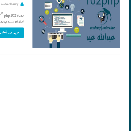
mido elhawy
دورة
اولا ان تبتدء ب دورة 101
مزيد من المعلوم