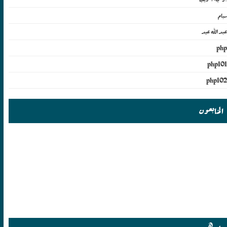
سبام
عبدالله عيد
php
php101
php102
المتابعون