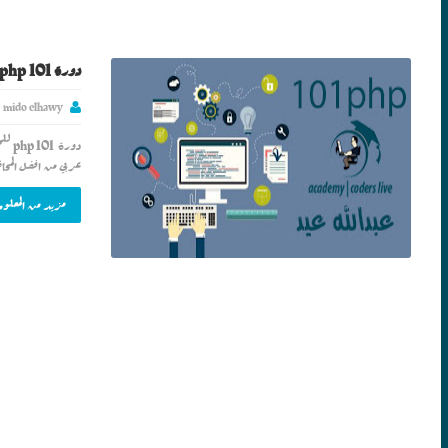
دورة php 101 للتحميل بملف zip برابط مباشر
mido elhawy
عربي من افضل المح
مزيد من المعلوم