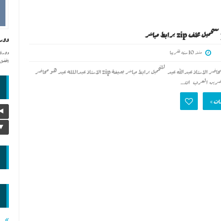
دورة php 101 للتحميل بملف
منذ 10 سنه تقريبا
افضل 
دورة php 101 للمحاضر الاستاذ عبدالله عيد للتحميل برابط مباشر بصيغة zip الاستاذ عبداللله عيد هو محاضر
اضرين العرب ان...
ات »
◄
▼