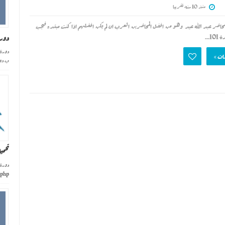
منذ 10 سنه تقريبا
 php 102 للمحاضر عبد الله عيد وهو من افضل المحاضرين العرب ان لم يكن افضلهم اذا كنت مبتدء فيجب
...
دورة php 102 للمحاضر عبدا
ات »
ب دورة 1
تحميل دورة l
php تحمي...