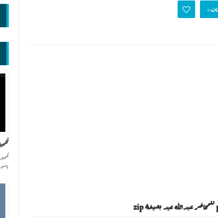
ات »
تحمي
تحميل
باسور